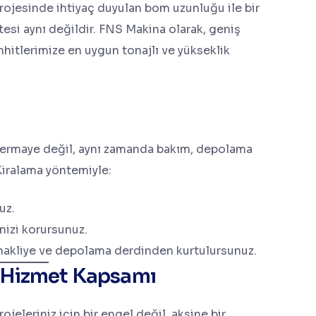
 projesinde ihtiyaç duyulan bom uzunluğu ile bir
esi aynı değildir. FNS Makina olarak, geniş
itlerimize en uygun tonajlı ve yükseklik
 sermaye değil, aynı zamanda bakım, depolama
 Kiralama yöntemiyle:
uz.
nizi korursunuz.
 nakliye ve depolama derdinden kurtulursunuz.
 Hizmet Kapsamı
jeleriniz için bir engel değil, aksine bir