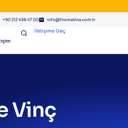
+90 212 438 47 00
info@fnsmakina.com.tr
İletişime Geç
tişim
e Vinç