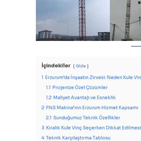
İçindekiler
Gizle
1
Erzurum’da İnşaatın Zirvesi: Neden Kule Vin
1.1
Projenize Özel Çözümler
1.2
Maliyet Avantajı ve Esneklik
2
FNS Makina’nın Erzurum Hizmet Kapsamı
2.1
Sunduğumuz Teknik Özellikler
3
Kiralık Kule Vinç Seçerken Dikkat Edilmes
4
Teknik Karşılaştırma Tablosu