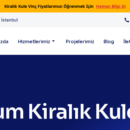
Kiralık Kule Vinç Fiyatlarımızı Öğrenmek İçin
Hemen Bilgi Al
 İstanbul
ızda
Hizmetlerimiz
Projelerimiz
Blog
İle
um Kiralık Kul