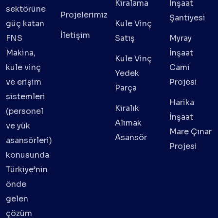
Kiralama
İnşaat
sektörüne
Projelerimiz
Şantiyesi
güç katan
Kule Vinç
İletişim
FNS
Satış
Myray
Makina,
İnşaat
Kule Vinç
kule vinç
Cami
Yedek
ve erişim
Projesi
Parça
sistemleri
Harika
Kiralık
(personel
İnşaat
Alimak
ve yük
Mare Çınar
Asansör
asansörleri)
Projesi
konusunda
Türkiye’nin
önde
gelen
çözüm